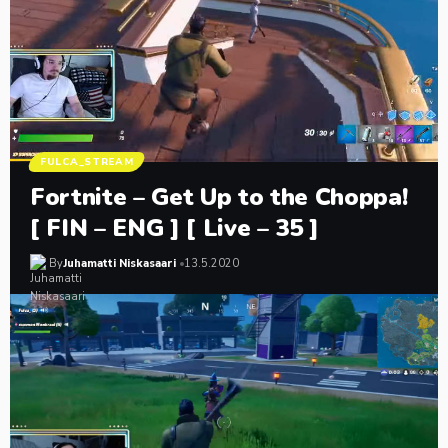
FULCA_STREAM
Fortnite – Get Up to the Choppa!
[ FIN – ENG ] [ Live – 35 ]
By
Juhamatti Niskasaari
13.5.2020