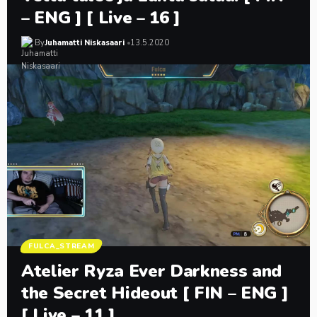
– ENG ] [ Live – 16 ]
By
Juhamatti Niskasaari
13.5.2020
FULCA_STREAM
Atelier Ryza Ever Darkness and
the Secret Hideout [ FIN – ENG ]
[ Live – 11 ]