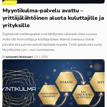
YRITYS
Myyntikulma-palvelu avattu –
yrittäjälähtöinen alusta kuluttajille ja
yrityksille
Digitaaliset markkinapaikat ovat kehittyneet valtavasti viime vuosina,
mutta silti moni yrittäjä ja kuluttaja kokee, etteivät olemassa olevat
palvelut aina palvele aidosti käyttäjien tarpeita. Tästä ajatuksesta syntyi
Myyntikulma.com – uusi suomalainen…
By
Juhamatti Niskasaari
24.1.2026