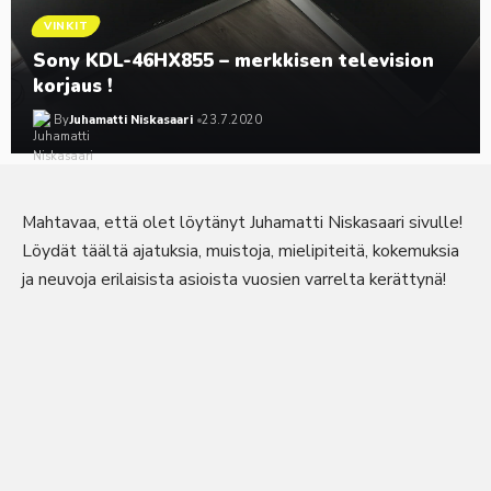
VINKIT
Sony KDL-46HX855 – merkkisen television
korjaus !
By
Juhamatti Niskasaari
23.7.2020
Mahtavaa, että olet löytänyt Juhamatti Niskasaari sivulle!
Löydät täältä ajatuksia, muistoja, mielipiteitä, kokemuksia
ja neuvoja erilaisista asioista vuosien varrelta kerättynä!