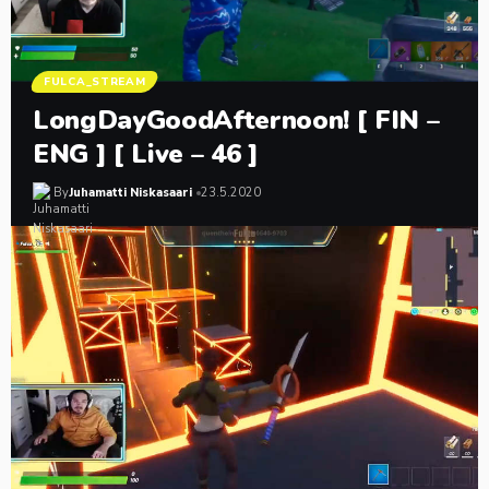
FULCA_STREAM
LongDayGoodAfternoon! [ FIN –
ENG ] [ Live – 46 ]
By
Juhamatti Niskasaari
23.5.2020