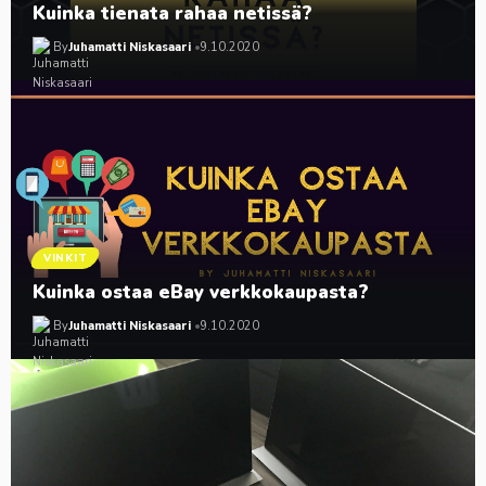
Kuinka tienata rahaa netissä?
By
Juhamatti Niskasaari
9.10.2020
VINKIT
Kuinka ostaa eBay verkkokaupasta?
By
Juhamatti Niskasaari
9.10.2020