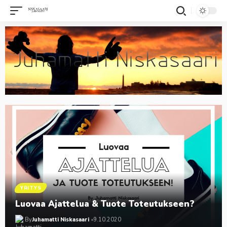
YRITYS
Luovaa Ajattelua & Tuote Toteutukseen?
By
Juhamatti Niskasaari
9.10.2020