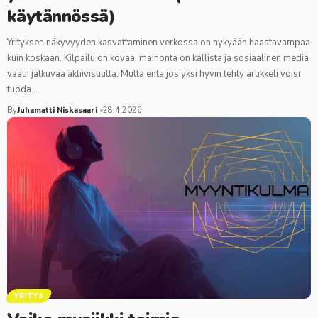
käytännössä)
Yrityksen näkyvyyden kasvattaminen verkossa on nykyään haastavampaa
kuin koskaan. Kilpailu on kovaa, mainonta on kallista ja sosiaalinen media
vaatii jatkuvaa aktiivisuutta. Mutta entä jos yksi hyvin tehty artikkeli voisi
tuoda…
By
Juhamatti Niskasaari
28.4.2026
YRITYS