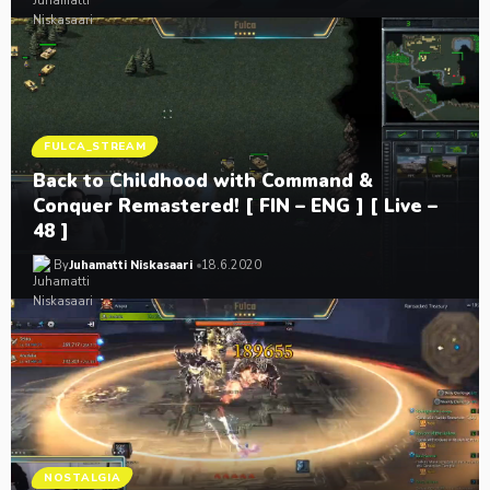
FULCA_STREAM
Back to Childhood with Command &
Conquer Remastered! [ FIN – ENG ] [ Live –
48 ]
By
Juhamatti Niskasaari
18.6.2020
NOSTALGIA