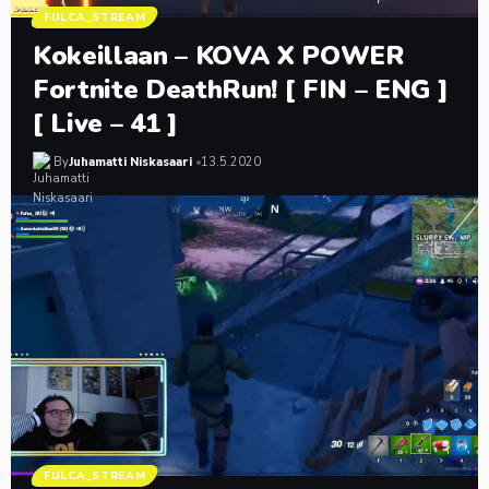
FULCA_STREAM
Kokeillaan – KOVA X POWER
Fortnite DeathRun! [ FIN – ENG ]
[ Live – 41 ]
By
Juhamatti Niskasaari
13.5.2020
FULCA_STREAM