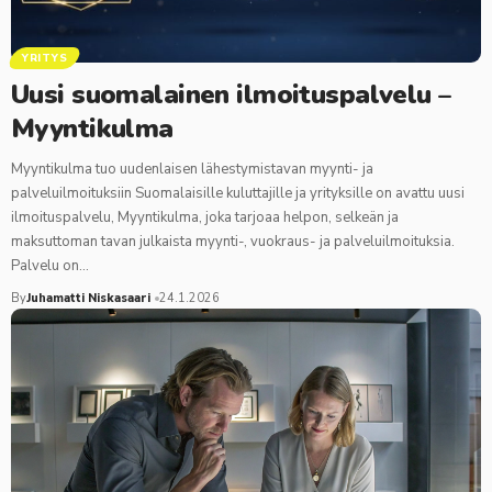
YRITYS
Uusi suomalainen ilmoituspalvelu –
Myyntikulma
Myyntikulma tuo uudenlaisen lähestymistavan myynti- ja
palveluilmoituksiin Suomalaisille kuluttajille ja yrityksille on avattu uusi
ilmoituspalvelu, Myyntikulma, joka tarjoaa helpon, selkeän ja
maksuttoman tavan julkaista myynti-, vuokraus- ja palveluilmoituksia.
Palvelu on…
By
Juhamatti Niskasaari
24.1.2026