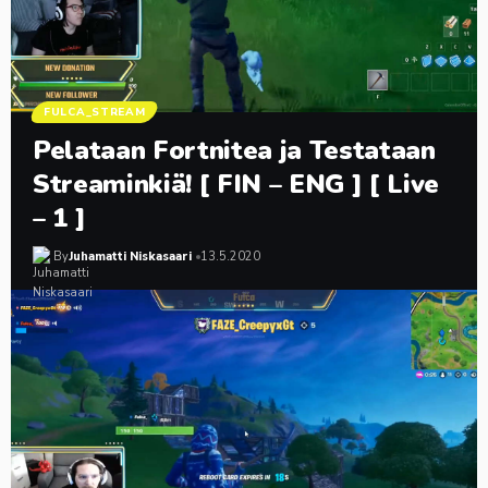
FULCA_STREAM
Pelataan Fortnitea ja Testataan
Streaminkiä! [ FIN – ENG ] [ Live
– 1 ]
By
Juhamatti Niskasaari
13.5.2020