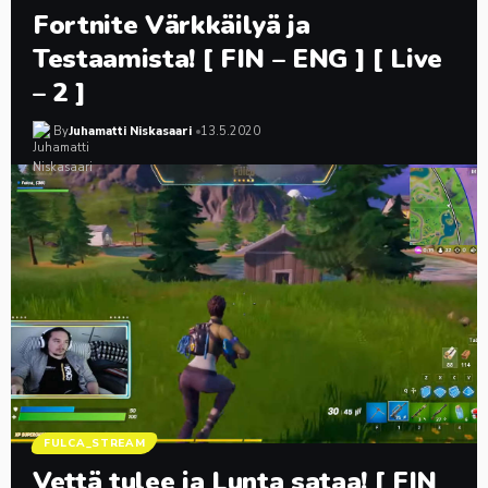
Fortnite Värkkäilyä ja
Testaamista! [ FIN – ENG ] [ Live
– 2 ]
By
Juhamatti Niskasaari
13.5.2020
FULCA_STREAM
Vettä tulee ja Lunta sataa! [ FIN