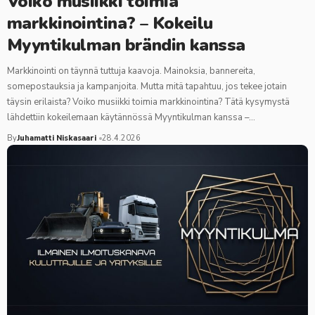
Voiko musiikki toimia
markkinointina? – Kokeilu
Myyntikulman brändin kanssa
Markkinointi on täynnä tuttuja kaavoja. Mainoksia, bannereita,
somepostauksia ja kampanjoita. Mutta mitä tapahtuu, jos tekee jotain
täysin erilaista? Voiko musiikki toimia markkinointina? Tätä kysymystä
lähdettiin kokeilemaan käytännössä Myyntikulman kanssa –…
By
Juhamatti Niskasaari
28.4.2026