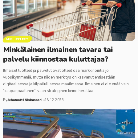
MIELIPITEET
Minkälainen ilmainen tavara tai
palvelu kiinnostaa kuluttajaa?
Ilmaiset tuotteet ja palvelut ovat olleet osa markkinointia jo
vuosikymmeniä, mutta niiden merkitys on kasvanut entisestään
digitaalisessa ja kilpailullisessa maailmassa. Ilmainen ei ole enää vain
“kaupanpäällinen”, vaan strateginen keino herättää…
By
Juhamatti Niskasaari
18.12.2025