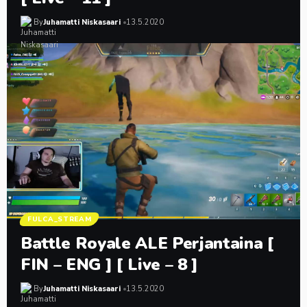
By
Juhamatti Niskasaari
13.5.2020
FULCA_STREAM
Battle Royale ALE Perjantaina [
FIN – ENG ] [ Live – 8 ]
By
Juhamatti Niskasaari
13.5.2020