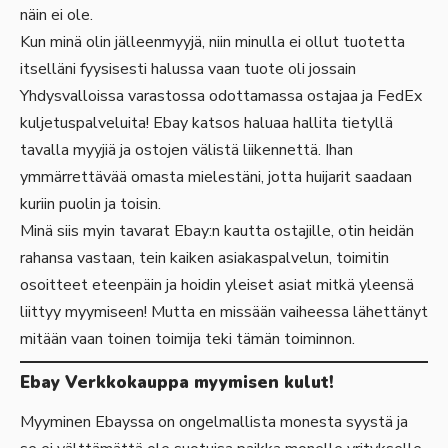
näin ei ole.
Kun minä olin jälleenmyyjä, niin minulla ei ollut tuotetta
itselläni fyysisesti halussa vaan tuote oli jossain
Yhdysvalloissa varastossa odottamassa ostajaa ja FedEx
kuljetuspalveluita! Ebay katsos haluaa hallita tietyllä
tavalla myyjiä ja ostojen välistä liikennettä. Ihan
ymmärrettävää omasta mielestäni, jotta huijarit saadaan
kuriin puolin ja toisin.
Minä siis myin tavarat Ebay:n kautta ostajille, otin heidän
rahansa vastaan, tein kaiken asiakaspalvelun, toimitin
osoitteet eteenpäin ja hoidin yleiset asiat mitkä yleensä
liittyy myymiseen! Mutta en missään vaiheessa lähettänyt
mitään vaan toinen toimija teki tämän toiminnon.
Ebay Verkkokauppa myymisen kulut!
Myyminen Ebayssa on ongelmallista monesta syystä ja