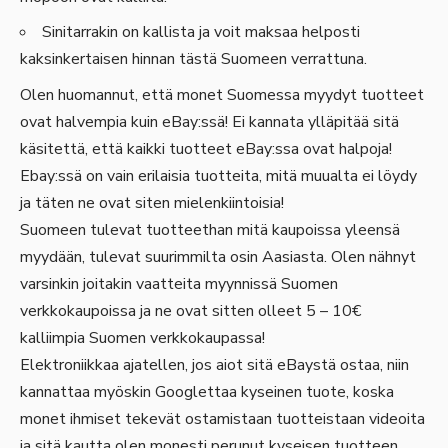
Sinitarrakin on kallista ja voit maksaa helposti
kaksinkertaisen hinnan tästä Suomeen verrattuna.
Olen huomannut, että monet Suomessa myydyt tuotteet
ovat halvempia kuin eBay:ssä! Ei kannata ylläpitää sitä
käsitettä, että kaikki tuotteet eBay:ssa ovat halpoja!
Ebay:ssä on vain erilaisia tuotteita, mitä muualta ei löydy
ja täten ne ovat siten mielenkiintoisia!
Suomeen tulevat tuotteethan mitä kaupoissa yleensä
myydään, tulevat suurimmilta osin Aasiasta. Olen nähnyt
varsinkin joitakin vaatteita myynnissä Suomen
verkkokaupoissa ja ne ovat sitten olleet 5 – 10€
kalliimpia Suomen verkkokaupassa!
Elektroniikkaa ajatellen, jos aiot sitä eBaystä ostaa, niin
kannattaa myöskin Googlettaa kyseinen tuote, koska
monet ihmiset tekevät ostamistaan tuotteistaan videoita
ja sitä kautta olen monesti perunut kyseisen tuotteen