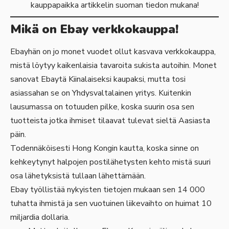
kauppapaikka artikkelin suoman tiedon mukana!
Mikä on Ebay verkkokauppa!
Ebayhän on jo monet vuodet ollut kasvava verkkokauppa,
mistä löytyy kaikenlaisia tavaroita sukista autoihin. Monet
sanovat Ebaytä Kiinalaiseksi kaupaksi, mutta tosi
asiassahan se on Yhdysvaltalainen yritys. Kuitenkin
lausumassa on totuuden pilke, koska suurin osa sen
tuotteista jotka ihmiset tilaavat tulevat sieltä Aasiasta
päin.
Todennäköisesti Hong Kongin kautta, koska sinne on
kehkeytynyt halpojen postilähetysten kehto mistä suuri
osa lähetyksistä tullaan lähettämään.
Ebay työllistää
nykyisten tietojen mukaan sen 14 000
tuhatta ihmistä ja sen vuotuinen liikevaihto on huimat 10
miljardia dollaria.