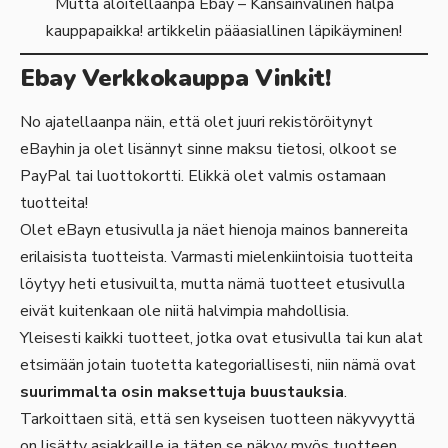
Mutta aloitellaanpa Ebay – Kansainvälinen halpa
kauppapaikka! artikkelin pääasiallinen läpikäyminen!
Ebay Verkkokauppa Vinkit!
No ajatellaanpa näin, että olet juuri rekistöröitynyt
eBayhin ja olet lisännyt sinne maksu tietosi, olkoot se
PayPal tai luottokortti. Elikkä olet valmis ostamaan
tuotteita!
Olet eBayn etusivulla ja näet hienoja mainos bannereita
erilaisista tuotteista. Varmasti mielenkiintoisia tuotteita
löytyy heti etusivuilta, mutta nämä tuotteet etusivulla
eivät kuitenkaan ole niitä halvimpia mahdollisia.
Yleisesti kaikki tuotteet, jotka ovat etusivulla tai kun alat
etsimään jotain tuotetta kategoriallisesti, niin nämä ovat
suurimmalta osin maksettuja buustauksia
.
Tarkoittaen sitä, että sen kyseisen tuotteen näkyvyyttä
on lisätty asiakkaille ja täten se näkyy myös tuotteen