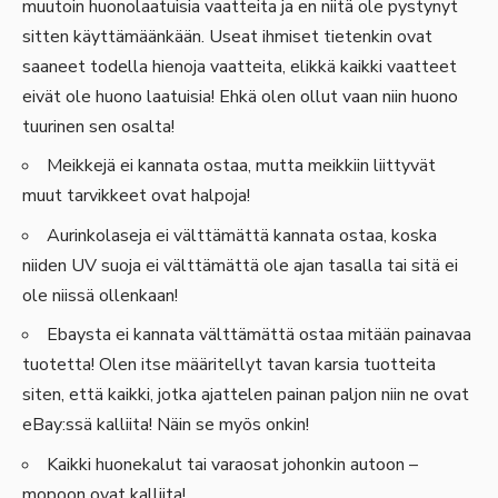
muutoin huonolaatuisia vaatteita ja en niitä ole pystynyt
sitten käyttämäänkään. Useat ihmiset tietenkin ovat
saaneet todella hienoja vaatteita, elikkä kaikki vaatteet
eivät ole huono laatuisia! Ehkä olen ollut vaan niin huono
tuurinen sen osalta!
Meikkejä ei kannata ostaa, mutta meikkiin liittyvät
muut tarvikkeet ovat halpoja!
Aurinkolaseja ei välttämättä kannata ostaa, koska
niiden UV suoja ei välttämättä ole ajan tasalla tai sitä ei
ole niissä ollenkaan!
Ebaysta ei kannata välttämättä ostaa mitään painavaa
tuotetta! Olen itse määritellyt tavan karsia tuotteita
siten, että kaikki, jotka ajattelen painan paljon niin ne ovat
eBay:ssä kalliita! Näin se myös onkin!
Kaikki huonekalut tai varaosat johonkin autoon –
mopoon ovat kalliita!