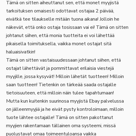
Tämä on sitten aiheuttanut sen, että monet myyjistä
tarkoituksen omaisesti odottavat ostajaa 2 päivää,
eivätkä tee tilaukselle mitään tuona aikana! Jolloin he
näkevät, että onko ostaja tosissaan vai ei! Tämä on sitten
johtanut siihen, että monia tuotteita ei voi lähettää
pikaisella toimituksella, vaikka monet ostajat sitä
haluaisivatkin!
Tämä on sitten vastaisuudessaan johtanut siihen, että
ostajat lähettävät ja pommittavat erilaisia viestejä
myyjille, jossa kysyvät! Milloin lähetät tuotteen! Milloin
saan tuotteen! Tietenkin on tärkeää saada ostajalle
tietoisuuteen, että milloin näin tulee tapahtumaan!
Mutta kun kuitenkin suurinosa myyjistä Ebay palvelussa
on jälleenmyyjiä ja he eivät pysty kontroloimaan, milloin
tuote lähtee ostajalle! Tämä on sitten pakottanut
myyjien rakentamaan tällainen oma systeemi, missä
puolustavat omaa toimeentuloansa vaikka