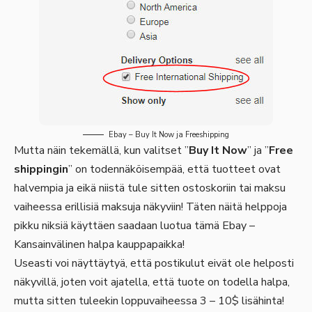
Ebay – Buy It Now ja Freeshipping
Mutta näin tekemällä, kun valitset ”
Buy It Now
” ja ”
Free
shippingin
” on todennäköisempää, että tuotteet ovat
halvempia ja eikä niistä tule sitten ostoskoriin tai maksu
vaiheessa erillisiä maksuja näkyviin! Täten näitä helppoja
pikku niksiä käyttäen saadaan luotua tämä Ebay –
Kansainvälinen halpa kauppapaikka!
Useasti voi näyttäytyä, että postikulut eivät ole helposti
näkyvillä, joten voit ajatella, että tuote on todella halpa,
mutta sitten tuleekin loppuvaiheessa 3 – 10$ lisähinta!