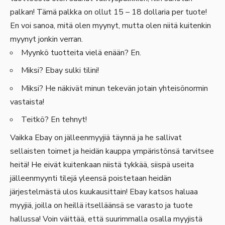
palkan! Tämä palkka on ollut 15 – 18 dollaria per tuote!
En voi sanoa, mitä olen myynyt, mutta olen niitä kuitenkin
myynyt jonkin verran.
Myynkö tuotteita vielä enään? En.
Miksi? Ebay sulki tilini!
Miksi? He näkivät minun tekevän jotain yhteisönormin
vastaista!
Teitkö? En tehnyt!
Vaikka Ebay on jälleenmyyjiä täynnä ja he sallivat
sellaisten toimet ja heidän kauppa ympäristönsä tarvitsee
heitä! He eivät kuitenkaan niistä tykkää, siispä useita
jälleenmyynti tilejä yleensä poistetaan heidän
järjestelmästä ulos kuukausittain! Ebay katsos haluaa
myyjiä, joilla on heillä itselläänsä se varasto ja tuote
hallussa! Voin väittää, että suurimmalla osalla myyjistä