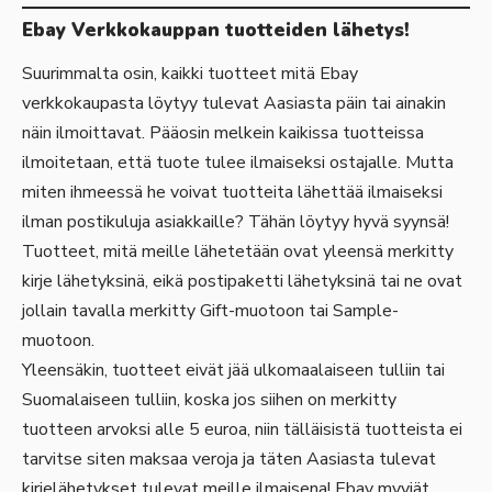
Ebay Verkkokauppan tuotteiden lähetys!
Suurimmalta osin, kaikki tuotteet mitä Ebay
verkkokaupasta löytyy tulevat Aasiasta päin tai ainakin
näin ilmoittavat. Pääosin melkein kaikissa tuotteissa
ilmoitetaan, että tuote tulee ilmaiseksi ostajalle. Mutta
miten ihmeessä he voivat tuotteita lähettää ilmaiseksi
ilman postikuluja asiakkaille? Tähän löytyy hyvä syynsä!
Tuotteet, mitä meille lähetetään ovat yleensä merkitty
kirje lähetyksinä, eikä postipaketti lähetyksinä tai ne ovat
jollain tavalla merkitty Gift-muotoon tai Sample-
muotoon.
Yleensäkin, tuotteet eivät jää ulkomaalaiseen tulliin tai
Suomalaiseen tulliin, koska jos siihen on merkitty
tuotteen arvoksi alle 5 euroa, niin tälläisistä tuotteista ei
tarvitse siten maksaa veroja ja täten Aasiasta tulevat
kirjelähetykset tulevat meille ilmaisena! Ebay myyjät