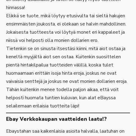
hinnassa!
Elikkä se tuote, mikä löytyy etusivulta tai sieltä hakujen
ensimmäisten joukosta, ei olekaan se halvin mahdollinen.
Jokaisesta tuotteesta voi löytyä monet eri kappaleet ja
niissä voi helposti olla monien dollarien ero.
Tietenkin se on sinusta itsestäsi kiinni, mitä aiot ostaa ja
keneltä myyjältä aiot sen ostaa. Kuitenkin suosittelen
pientä hintakilpailua tuotteiden välillä, koska tulet
huomaamaan erittäin isoja hinta eroja, joskus ne ovat
vaivaisia senttejä ja joskus ne ovat monien dollarien eroja.
Tähän kuitenkin menee todella paljon aikaa, että voit
helposti huomata tuntien kuluvan, kun alat eBayssa
selailemaan erilaisia tuotteita läpi!
Ebay Verkkokaupan vaatteiden laatu!?
Ebaystahan saa kaikenlaisia asioita halvalla, laatuhan on