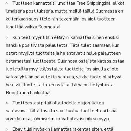
Tuotteen kannattaisi ilmoittaa Free Shipping:inä, elikkä
ilmaisena postituksena, mutta meillä täällä Suomessa en
kuitenkaan suosittele niin tekemään jos aiot tuotteen
lähettää vaikka Suomesta!
Kun teet myyntitilin eBay:in, kannattaa siihen ensiksi
hankkia positiivista palautetta! Tätä tulet saamaan, kun
ostat myyjiltä tuotteita ja he antavat sinulle palautteen
ostamastasi tuotteesta! Suurinosa ostajista katsos ostaa
luotetuilta myyjiltä/ostajilta tuotteita, jos sinulla ei ole
vaikka yhtään palautetta saatuna, vaikka tuote olisi hyvä,
he eivät tuotetta täten ostaisi! Tämä on tietynlaista
Reputation hankintaa!
Tuotteestasi pitää olla todella paljon tietoa
saatavana! Tällä tavalla saat luotua tuotteellesi lisää
arvokkuutta ja ihmiset näkevät olevasi oikea myyjä.
Ebay tilisi myöskin kannattaa rakentaa siten, että