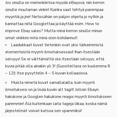
Jos sinulla on mielenkiintoa myydä eBayssä, niin kerron
sinulle muutaman vinkin! Kuinka saat tehtyä parempaa
myyntiä ja jne! Netissähän on paljon ohjeita jo nytkin ja
kannattaa niitä Googlettaa ja käyttää esim.
How to
improve Ebay sales
? Mutta minä kerron sinulle minun
omat vinkkini mitä minä olen kohdannut!
Laadukkaat kuvat tietenkin ovat yksi tärkeimmistä
elementeistä myynti ilmoituksessasi! Ihan itsestään
selvyys! Se ei välttämättä ole itsestään selvyys, että
kuvia pitää olla ainakin yli 3! (Suositeltava on kuulemma 8
– 12!) Itse pysyttelin 4 – 5 kuvan kollaasissa.
Muista nimetä kuvat samallalailla, kuin myynti
ilmoituksesi on ja lisää kuviin alt tagit! Jolloin Ebayn
hakukone ja Googlen hakukone reagoi myynti ilmoitukseen
paremmin! Älä kuitenkaan laita tageja liikaa, koska nämä
järjestelmät voivat katsoa sen spammiksi!