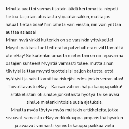
Minulla saattoi varmasti jotain jäädä kertomatta, nippeli
tietoa tai jotain alustasta ylipäätänsäkkin, mutta jos
haluat tietää lisää! Niin lähetä vain viestiä, niin voin yrittää
auttaa asiassa!
Minun hyvä vinkki kuitenkin on se varsinkin yritykselle!
Myynti paikkasi tuotteillesi tai palveluillesi ei välttämättä
ole eBay! Se kuitenkin omasta mielestäni on niin epävarma
ostajien suhteen! Myyntiä varmasti tulee, mutta sinun
täytyisi laittaa myynti tuotteisiisi paljon katetta, että
hyötyisit ja saisit karsittua riskejäsi edes jonkin verran alas!
Toivottavasti eBay – Kansainvälinen halpa kauppapaikka!
artikkelistani oli sinulle jonkinlaista hyötyä tai se avasi
sinulle mielenkiintoisia uusia ajatuksia.
Minulta myös löytyy myös muitakin artikkeleita, jotka
sivuavat samaista eBay verkkokauppa ympäristöä hyvinkin
ja avaavat varmasti kyseistä kauppa paikkaa vielä