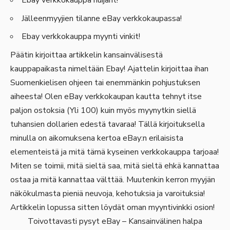
Ebay verkkokauppa huijarit!
Jälleenmyyjien tilanne eBay verkkokaupassa!
Ebay verkkokauppa myynti vinkit!
Päätin kirjoittaa artikkelin kansainvälisestä
kauppapaikasta nimeltään
Ebay
! Ajattelin kirjoittaa ihan
Suomenkielisen ohjeen tai enemmänkin pohjustuksen
aiheesta! Olen eBay verkkokaupan kautta tehnyt itse
paljon ostoksia (Yli 100) kuin myös myynytkin siellä
tuhansien dollarien edestä tavaraa! Tällä kirjoituksella
minulla on aikomuksena kertoa eBay:n erilaisista
elementeistä ja mitä tämä kyseinen verkkokauppa tarjoaa!
Miten se toimii, mitä sieltä saa, mitä sieltä ehkä kannattaa
ostaa ja mitä kannattaa välttää. Muutenkin kerron myyjän
näkökulmasta pieniä neuvoja, kehotuksia ja varoituksia!
Artikkelin lopussa sitten löydät oman myyntivinkki osion!
Toivottavasti pysyt eBay – Kansainvälinen halpa