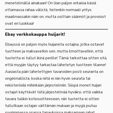
menetelmällä ainakaan! On liian paljon erilaisia käsiä
ottamassa rahaa välistä, tietenkin normaali yritys
maailmassakin näin on, mutta osittain säännöt ja provisiot
ovat eri luokkaa!
Ebay verkkokauppa huijarit!
Ebayssä on paljon myös huijareita ostajina, jotka ostavat
tuotteen ja maksavatkin sen, mutta ilmoittavatkin, että
tuotetta ei tullut ikinä perille! Tämä tarkoittaa sitten sitä,
että myyjän täytyy tarkastaa lähetetyn tuotteen tilanne!
Aasiasta päin lähetettyjen tavaroiden posti seuranta on
ongelmallista, koska niitä ei niin hyvin seurata tai
rekisteröidä mihinkään järjestelmiin. Siispä monet huijari
ostajat käyttävät tätä järjestelmää hyväksi, että vaikka
tavara tulikin kotiosoitteeseen, niin tuotetta ei sitten
tullutkaan ostajan väittämän mukaan ja myyjä joutuu
suurimmassa osassa tapauksissa maksamaan rahat