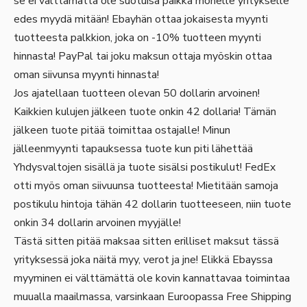
se ei välttämättä ole suotuisa paikka monelle yritykselle
edes myydä mitään! Ebayhän ottaa jokaisesta myynti
tuotteesta palkkion, joka on -10% tuotteen myynti
hinnasta! PayPal tai joku maksun ottaja myöskin ottaa
oman siivunsa myynti hinnasta!
Jos ajatellaan tuotteen olevan 50 dollarin arvoinen!
Kaikkien kulujen jälkeen tuote onkin 42 dollaria! Tämän
jälkeen tuote pitää toimittaa ostajalle! Minun
jälleenmyynti tapauksessa tuote kun piti lähettää
Yhdysvaltojen sisällä ja tuote sisälsi postikulut! FedEx
otti myös oman siivuunsa tuotteesta! Mietitään samoja
postikulu hintoja tähän 42 dollarin tuotteeseen, niin tuote
onkin 34 dollarin arvoinen myyjälle!
Tästä sitten pitää maksaa sitten erilliset maksut tässä
yrityksessä joka näitä myy, verot ja jne! Elikkä Ebayssa
myyminen ei välttämättä ole kovin kannattavaa toimintaa
muualla maailmassa, varsinkaan Euroopassa Free Shipping