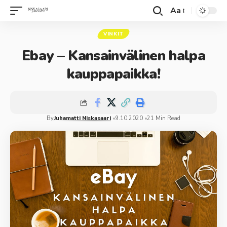
Aa
VINKIT
Ebay – Kansainvälinen halpa
kauppapaikka!
By
Juhamatti Niskasaari
9.10.2020
21 Min Read