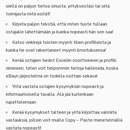
siellä on paljon tietoa sinusta, yrityksestäsi tai siitä
toimijasta mitä esität!
Kirjoita paljon tekstiä, että miten tuote tullaan
ostajalle lähettämään ja kuinka nopeasti hän sen saa!
Katso vinkkejä toisten myynti tilien profiileista ja
kuinka he ovat rakentaneet myynti ilmoituksensa!
Kerää ostajien tiedot Exceliin osoitteineen ja profiili
nimineen, täten voit helpommin tietoja hallinoida, koska
eBayn järjestelmä on todella osittain sekava!
Yritä vastata ostajien kysymyksiin nopeasti ja
informaativisella tavalla. Älä jää kuitenkaan
rupattelemaan.
Kerää kysymykset talteen ja yritä kirjoittaa valmiita
vastauksia, jolloin voit muille Copy – Paste menetelmällä
vastata nopeasti!