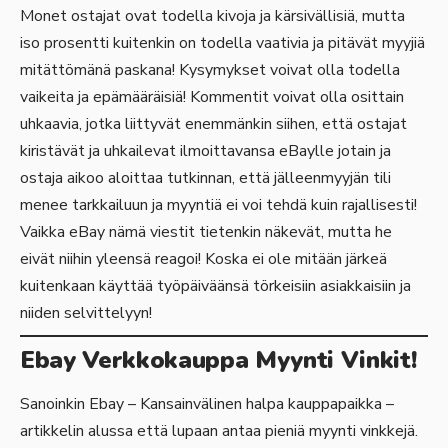
Monet ostajat ovat todella kivoja ja kärsivällisiä, mutta
iso prosentti kuitenkin on todella vaativia ja pitävät myyjiä
mitättömänä paskana! Kysymykset voivat olla todella
vaikeita ja epämääräisiä! Kommentit voivat olla osittain
uhkaavia, jotka liittyvät enemmänkin siihen, että ostajat
kiristävät ja uhkailevat ilmoittavansa eBaylle jotain ja
ostaja aikoo aloittaa tutkinnan, että jälleenmyyjän tili
menee tarkkailuun ja myyntiä ei voi tehdä kuin rajallisesti!
Vaikka eBay nämä viestit tietenkin näkevät, mutta he
eivät niihin yleensä reagoi! Koska ei ole mitään järkeä
kuitenkaan käyttää työpäiväänsä törkeisiin asiakkaisiin ja
niiden selvittelyyn!
Ebay Verkkokauppa Myynti Vinkit!
Sanoinkin Ebay – Kansainvälinen halpa kauppapaikka –
artikkelin alussa että lupaan antaa pieniä myynti vinkkejä.