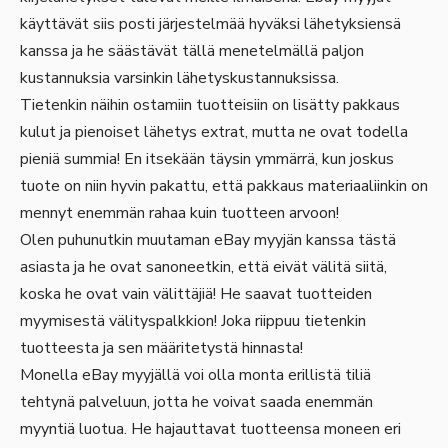
käyttävät siis posti järjestelmää hyväksi lähetyksiensä
kanssa ja he säästävät tällä menetelmällä paljon
kustannuksia varsinkin lähetyskustannuksissa.
Tietenkin näihin ostamiin tuotteisiin on lisätty pakkaus
kulut ja pienoiset lähetys extrat, mutta ne ovat todella
pieniä summia! En itsekään täysin ymmärrä, kun joskus
tuote on niin hyvin pakattu, että pakkaus materiaaliinkin on
mennyt enemmän rahaa kuin tuotteen arvoon!
Olen puhunutkin muutaman eBay myyjän kanssa tästä
asiasta ja he ovat sanoneetkin, että eivät välitä siitä,
koska he ovat vain välittäjiä! He saavat tuotteiden
myymisestä välityspalkkion! Joka riippuu tietenkin
tuotteesta ja sen määritetystä hinnasta!
Monella eBay myyjällä voi olla monta erillistä tiliä
tehtynä palveluun, jotta he voivat saada enemmän
myyntiä luotua. He hajauttavat tuotteensa moneen eri