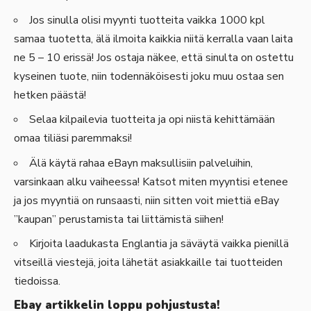
Jos sinulla olisi myynti tuotteita vaikka 1000 kpl
samaa tuotetta, älä ilmoita kaikkia niitä kerralla vaan laita
ne 5 – 10 erissä! Jos ostaja näkee, että sinulta on ostettu
kyseinen tuote, niin todennäköisesti joku muu ostaa sen
hetken päästä!
Selaa kilpailevia tuotteita ja opi niistä kehittämään
omaa tiliäsi paremmaksi!
Älä käytä rahaa eBayn maksullisiin palveluihin,
varsinkaan alku vaiheessa! Katsot miten myyntisi etenee
ja jos myyntiä on runsaasti, niin sitten voit miettiä eBay
”kaupan” perustamista tai liittämistä siihen!
Kirjoita laadukasta Englantia ja säväytä vaikka pienillä
vitseillä viestejä, joita lähetät asiakkaille tai tuotteiden
tiedoissa.
Ebay artikkelin loppu pohjustusta!