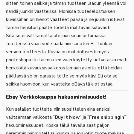
sitten toinen seikka ja tämän tuotteen laadun yleensä voi
nähdä juurikin vaatteissa. Monissa tuoteselostuksen
kuvissahan on hienot vaatteet päällä ja ne juurikin istuvat
tämän henkilön päälle todella mahtavan sulavasti.
Sitä se ei välttämättä ole juuri sinun ostamassa
tuotteessa vaan voit saada niin sanotun B – luokan
version tuotteesta. Kuvaa on mahdollisesti myös
photoshopattu tai muuten vaan käytetty tietynlaisia malli
henkilöitä kuvauksissa korostamaan asioita, että heidän
päällänsä se on paras ja teille se myös käy! Eli ota se
seikka huomioon, kun vaatteita eBay:stä aiot ostaa.
Ebay Verkkokauppa hakuominaisuudet!
Kun selailet tuotteita, niin suosittelen aina ensiksi
valitsemaan valikosta ”
Buy It Now
” ja ”
Free shippingin
”
hakuominaisuudet. Koska tällä tavalla saat paljon
paremmin hahmoteltua, kuinka paljon jokin tuote maksaa.