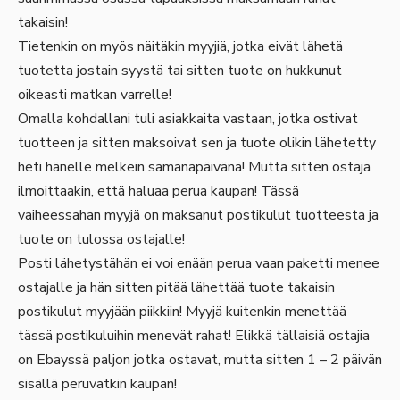
takaisin!
Tietenkin on myös näitäkin myyjiä, jotka eivät lähetä
tuotetta jostain syystä tai sitten tuote on hukkunut
oikeasti matkan varrelle!
Omalla kohdallani tuli asiakkaita vastaan, jotka ostivat
tuotteen ja sitten maksoivat sen ja tuote olikin lähetetty
heti hänelle melkein samanapäivänä! Mutta sitten ostaja
ilmoittaakin, että haluaa perua kaupan! Tässä
vaiheessahan myyjä on maksanut postikulut tuotteesta ja
tuote on tulossa ostajalle!
Posti lähetystähän ei voi enään perua vaan paketti menee
ostajalle ja hän sitten pitää lähettää tuote takaisin
postikulut myyjään piikkiin! Myyjä kuitenkin menettää
tässä postikuluihin menevät rahat! Elikkä tällaisiä ostajia
on Ebayssä paljon jotka ostavat, mutta sitten 1 – 2 päivän
sisällä peruvatkin kaupan!