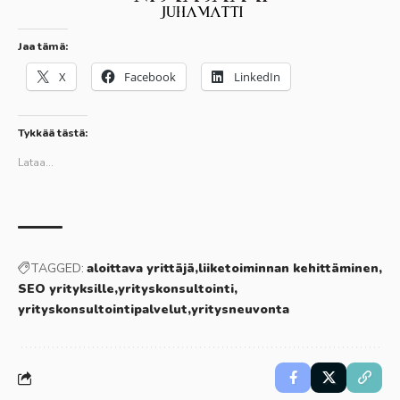
Jaa tämä:
X
Facebook
LinkedIn
Tykkää tästä:
Lataa...
TAGGED:
aloittava yrittäjä
liiketoiminnan kehittäminen
SEO yrityksille
yrityskonsultointi
yrityskonsultointipalvelut
yritysneuvonta