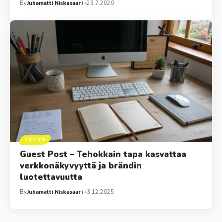
By
Juhamatti Niskasaari
29.7.2020
YRITYS
Guest Post – Tehokkain tapa kasvattaa
verkkonäkyvyyttä ja brändin
luotettavuutta
By
Juhamatti Niskasaari
3.12.2025