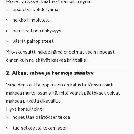
Monet yritykset kaatuvat samoihin syihin:
epäselvä kohderyhmä
heikko hinnoittelu
puutteellinen näkyvyys
väärät painopisteet
Yrityskonsultti näkee nämä ongelmat usein nopeasti –
ennen kuin ne ehtivät kasvaa kriittisiksi.
2. Aikaa, rahaa ja hermoja säästyy
Virheiden kautta oppiminen on kallista. Konsultointi
maksaa murto-osan siitä, mitä väärät päätökset voivat
maksaa pitkällä aikavälillä.
Hyvä konsultointi:
nopeuttaa päätöksentekoa
tuo selkeyttä tekemiseen