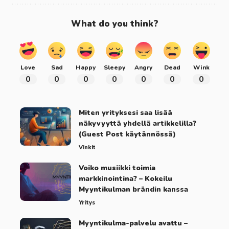
What do you think?
Love
Sad
Happy
Sleepy
Angry
Dead
Wink
0
0
0
0
0
0
0
Miten yrityksesi saa lisää
näkyvyyttä yhdellä artikkelilla?
(Guest Post käytännössä)
Vinkit
Voiko musiikki toimia
markkinointina? – Kokeilu
Myyntikulman brändin kanssa
Yritys
Myyntikulma-palvelu avattu –