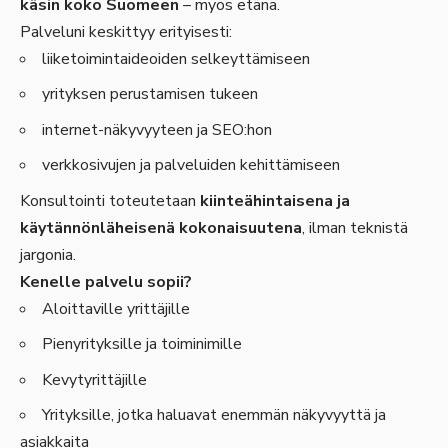
käsin koko Suomeen
– myös etänä.
Palveluni keskittyy erityisesti:
liiketoimintaideoiden selkeyttämiseen
yrityksen perustamisen tukeen
internet-näkyvyyteen ja SEO:hon
verkkosivujen ja palveluiden kehittämiseen
Konsultointi toteutetaan
kiinteähintaisena ja
käytännönläheisenä kokonaisuutena
, ilman teknistä
jargonia.
Kenelle palvelu sopii?
Aloittaville yrittäjille
Pienyrityksille ja toiminimille
Kevytyrittäjille
Yrityksille, jotka haluavat enemmän näkyvyyttä ja
asiakkaita