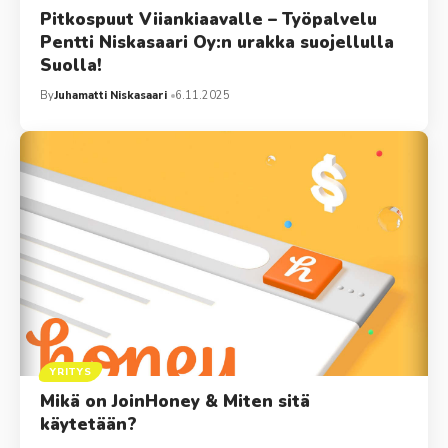
Pitkospuut Viiankiaavalle – Työpalvelu
Pentti Niskasaari Oy:n urakka suojellulla
Suolla!
By
Juhamatti Niskasaari
6.11.2025
YRITYS
Mikä on JoinHoney & Miten sitä
käytetään?