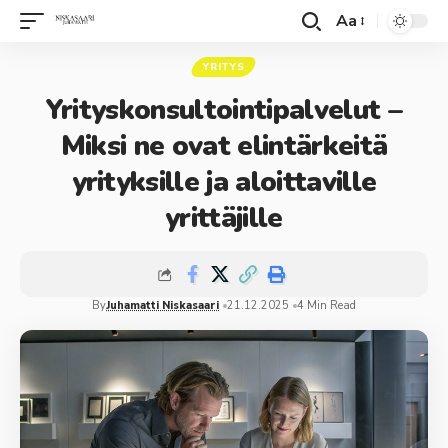
Aa
YRITYS
Yrityskonsultointipalvelut –
Miksi ne ovat elintärkeitä
yrityksille ja aloittaville
yrittäjille
By
Juhamatti Niskasaari
21.12.2025
4 Min Read