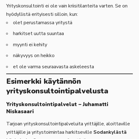
Yrityskonsultointi ei ole vain kriisitilanteita varten. Se on
hyödyllistä erityisesti silloin, kun:
olet perustamassa yritystä
harkitset uutta suuntaa
myynti ei kehity
näkyvyys on heikko
et ole varma seuraavasta askeleesta
Esimerkki käytännön
yrityskonsultointipalvelusta
Yrityskonsultointipalvelut – Juhamatti
Niskasaari
Tarjoan yrityskonsultointipalveluita yrittäjille
, aloittaville
yrittäjille ja yritystoimintaa harkitseville
Sodankylästä