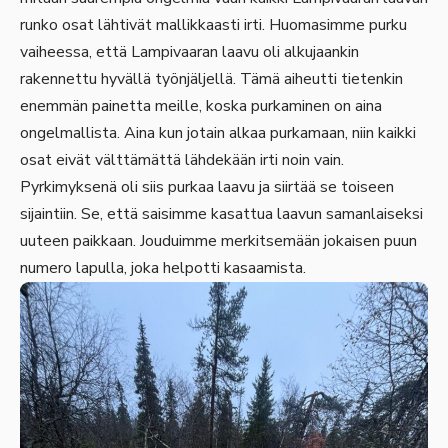
runko osat lähtivät mallikkaasti irti. Huomasimme purku
vaiheessa, että Lampivaaran laavu oli alkujaankin
rakennettu hyvällä työnjäljellä. Tämä aiheutti tietenkin
enemmän painetta meille, koska purkaminen on aina
ongelmallista. Aina kun jotain alkaa purkamaan, niin kaikki
osat eivät välttämättä lähdekään irti noin vain.
Pyrkimyksenä oli siis purkaa laavu ja siirtää se toiseen
sijaintiin. Se, että saisimme kasattua laavun samanlaiseksi
uuteen paikkaan. Jouduimme merkitsemään jokaisen puun
numero lapulla, joka helpotti kasaamista.