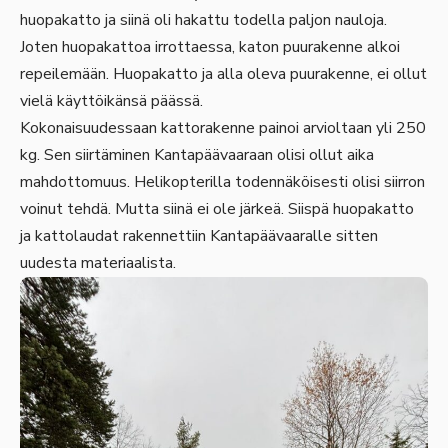
huopakatto ja siinä oli hakattu todella paljon nauloja.
Joten huopakattoa irrottaessa, katon puurakenne alkoi
repeilemään. Huopakatto ja alla oleva puurakenne, ei ollut
vielä käyttöikänsä päässä.
Kokonaisuudessaan kattorakenne painoi arvioltaan yli 250
kg. Sen siirtäminen Kantapäävaaraan olisi ollut aika
mahdottomuus. Helikopterilla todennäköisesti olisi siirron
voinut tehdä. Mutta siinä ei ole järkeä. Siispä huopakatto
ja kattolaudat rakennettiin Kantapäävaaralle sitten
uudesta materiaalista.