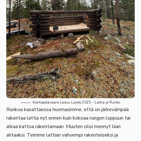
Kantapäävaara Laavu Luosto 2025 – Lattia ja Runko
Runkoa kasattaessa huomasimme, että on järkevämpää
rakentaa lattia nyt ennen kuin kokoaa rungon loppuun tai
alkaa kattoa rakentamaan. Muuten olisi mennyt liian
ahtaaksi. Teimme lattian vahvempi rakenteiseksi ja