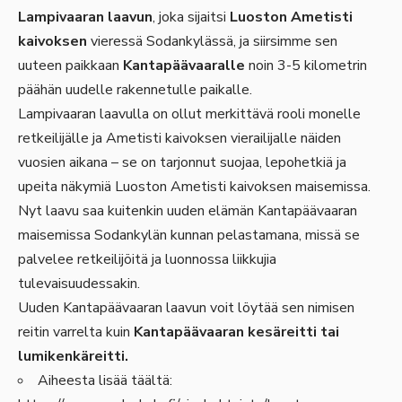
Lampivaaran laavun
, joka sijaitsi
Luoston Ametisti
kaivoksen
vieressä Sodankylässä, ja siirsimme sen
uuteen paikkaan
Kantapäävaaralle
noin 3-5 kilometrin
päähän uudelle rakennetulle paikalle.
Lampivaaran laavulla on ollut merkittävä rooli monelle
retkeilijälle ja Ametisti kaivoksen vierailijalle näiden
vuosien aikana – se on tarjonnut suojaa, lepohetkiä ja
upeita näkymiä Luoston Ametisti kaivoksen maisemissa.
Nyt laavu saa kuitenkin uuden elämän Kantapäävaaran
maisemissa Sodankylän kunnan pelastamana, missä se
palvelee retkeilijöitä ja luonnossa liikkujia
tulevaisuudessakin.
Uuden Kantapäävaaran laavun voit löytää sen nimisen
reitin varrelta kuin
Kantapäävaaran kesäreitti tai
lumikenkäreitti.
Aiheesta lisää täältä: