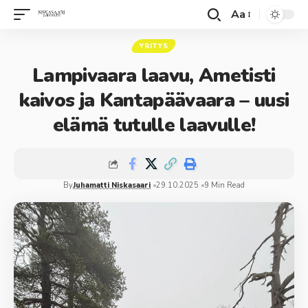
Aa
YRITYS
Lampivaara laavu, Ametisti
kaivos ja Kantapäävaara – uusi
elämä tutulle laavulle!
By
Juhamatti Niskasaari
29.10.2025
9 Min Read