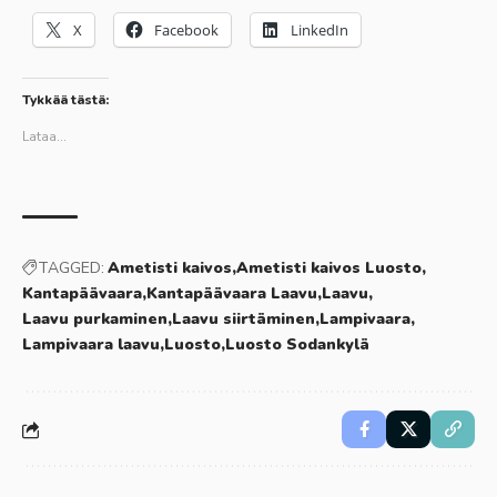
X
Facebook
LinkedIn
Tykkää tästä:
Lataa...
TAGGED:
Ametisti kaivos
Ametisti kaivos Luosto
Kantapäävaara
Kantapäävaara Laavu
Laavu
Laavu purkaminen
Laavu siirtäminen
Lampivaara
Lampivaara laavu
Luosto
Luosto Sodankylä