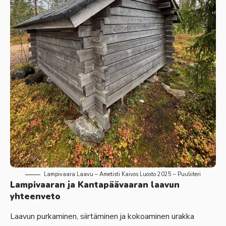
Lampivaara Laavu – Ametisti Kaivos Luosto 2025 – Puuliiteri
Lampivaaran ja Kantapäävaaran laavun
yhteenveto
Laavun purkaminen, siirtäminen ja kokoaminen urakka