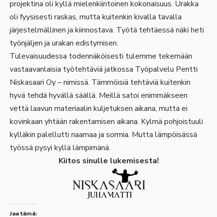
projektina oli kyllä mielenkiintoinen kokonaisuus. Urakka
oli fyysisesti raskas, mutta kuitenkin kivalla tavalla
järjestelmällinen ja kiinnostava. Työtä tehtäessä näki heti
työnjäljen ja urakan edistymisen.
Tulevaisuudessa todennäköisesti tulemme tekemään
vastaavanlaisia työtehtäviä jatkossa Työpalvelu Pentti
Niskasaari Oy – nimissä. Tämmöisiä tehtäviä kuitenkin
hyvä tehdä hyvällä säällä. Meillä satoi enimmäkseen
vettä laavun materiaalin kuljetuksen aikana, mutta ei
kovinkaan yhtään rakentamisen aikana. Kylmä pohjoistuuli
kylläkin palellutti naamaa ja sormia. Mutta lämpöisässä
työssä pysyi kyllä lämpimänä.
Kiitos sinulle lukemisesta!
Jaa tämä: