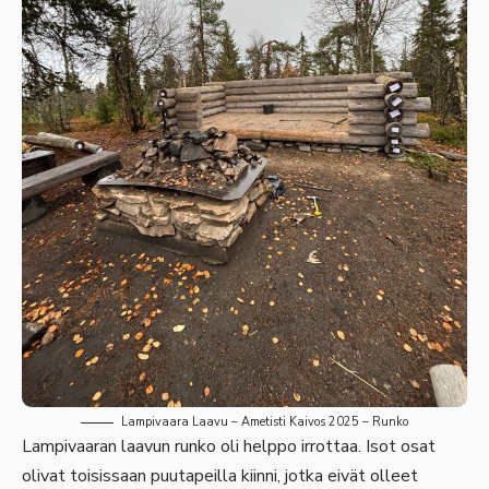
Lampivaara Laavu – Ametisti Kaivos 2025 – Runko
Lampivaaran laavun runko oli helppo irrottaa. Isot osat
olivat toisissaan puutapeilla kiinni, jotka eivät olleet