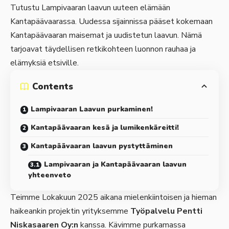
Tutustu Lampivaaran laavun uuteen elämään
Kantapäävaarassa. Uudessa sijainnissa pääset kokemaan
Kantapäävaaran maisemat ja uudistetun laavun. Nämä
tarjoavat täydellisen retkikohteen luonnon rauhaa ja
elämyksiä etsiville.
Contents
Lampivaaran Laavun purkaminen!
Kantapäävaaran kesä ja lumikenkäreitti!
Kantapäävaaran laavun pystyttäminen
Lampivaaran ja Kantapäävaaran laavun
yhteenveto
Teimme Lokakuun 2025 aikana mielenkiintoisen ja hieman
haikeankin projektin yrityksemme
Työpalvelu Pentti
Niskasaaren Oy
:n
kanssa. Kävimme purkamassa