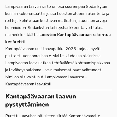
Lampivaaran laavun siirto on osa suurempaa Sodankylän
kunnan kokonaisuutta, jossa Luoston alueen rakenteita ja
reittejä kehitetään kestävän matkailun ja luonnon arvoja
huomioiden. Sodankylän kehityshankkeesta voit lukea
esimerkiksi täältä:
Luoston Kantapäävaaraan rakentuu
kesäreitti
.
Kantapäävaaran uusi laavupaikka 2025 tarjoaa hyvät
puitteet luonnonrauhaa etsiville. Uudessa sijainnissa
Lampivaaran laavu jatkaa tehtäväänsä kohtaamispaikkana
ja levähdyspaikkana – vain maisemat ovat vaihtuneet.
Nimi on siis vaihtunut Lampivaaran laavusta –
Kantapäävaaran laavuksi!
Kantapäävaaran laavun
pystyttäminen
Purettu laavuhan piti sitten siirtää Kantapäävaaralle.