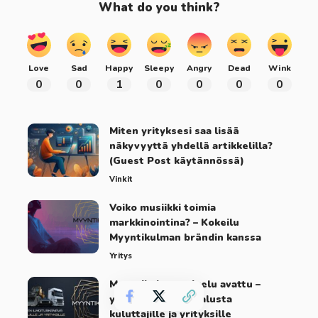
What do you think?
Love
Sad
Happy
Sleepy
Angry
Dead
Wink
0
0
1
0
0
0
0
Miten yrityksesi saa lisää
näkyvyyttä yhdellä artikkelilla?
(Guest Post käytännössä)
Vinkit
Voiko musiikki toimia
markkinointina? – Kokeilu
Myyntikulman brändin kanssa
Yritys
Myyntikulma-palvelu avattu –
yrittäjälähtöinen alusta
kuluttajille ja yrityksille