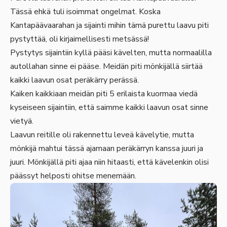
Tässä ehkä tuli isoimmat ongelmat. Koska
Kantapäävaarahan ja sijainti mihin tämä purettu laavu piti
pystyttää, oli kirjaimellisesti metsässä!
Pystytys sijaintiin kyllä pääsi kävelten, mutta normaalilla
autollahan sinne ei pääse. Meidän piti mönkijällä siirtää
kaikki laavun osat peräkärry perässä.
Kaiken kaikkiaan meidän piti 5 erilaista kuormaa viedä
kyseiseen sijaintiin, että saimme kaikki laavun osat sinne
vietyä.
Laavun reitille oli rakennettu leveä kävelytie, mutta
mönkijä mahtui tässä ajamaan peräkärryn kanssa juuri ja
juuri. Mönkijällä piti ajaa niin hitaasti, että kävelenkin olisi
päässyt helposti ohitse menemään.