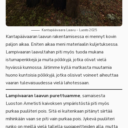
Kantapäävaara Laavu – Luosto 2025
Kantapäävaaran laavun rakentamisessa ei mennyt kovin
paljon aikaa. Eniten aikaa meni materiaalin kuljetuksessa.
Lampivaaran laavultahan piti myös tuoda mukana
istumapenkkejä ja muita pölkkyjä, jotka olivat vielä
hyvässä kunnossa. Jätimme kyllä matkasta muutamia
huono kuntoisia pölkkyjä, jotka olisivat voineet aiheuttaa
vaaran tulevaisuudessa vielä lahotessaan.
Lampivaaran laavun purettuamme
, samaisesta
Luoston Ametisti kaivoksen ympäristöstä piti myös
purkaa puuliiteri pois. Sitä ei kuitenkaan pitänyt siirtää
mihinkään vaan se piti vain purkaa pois. Jykevä puuliiteri
runko on meillä vielä tallella suojapeitteiden alla, mutta