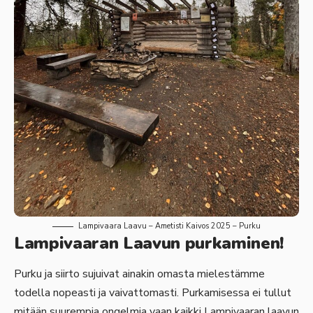
Lampivaara Laavu – Ametisti Kaivos 2025 – Purku
Lampivaaran Laavun purkaminen!
Purku ja siirto sujuivat ainakin omasta mielestämme
todella nopeasti ja vaivattomasti. Purkamisessa ei tullut
mitään suurempia ongelmia vaan kaikki Lampivaaran laavun