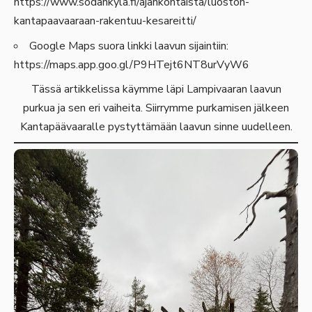
https://www.sodankyla.fi/ajankohtaista/luoston-
kantapaavaaraan-rakentuu-kesareitti/
Google Maps suora linkki laavun sijaintiin:
https://maps.app.goo.gl/P9HTejt6NT8urVyW6
Tässä artikkelissa käymme läpi Lampivaaran laavun
purkua ja sen eri vaiheita. Siirrymme purkamisen jälkeen
Kantapäävaaralle pystyttämään laavun sinne uudelleen.