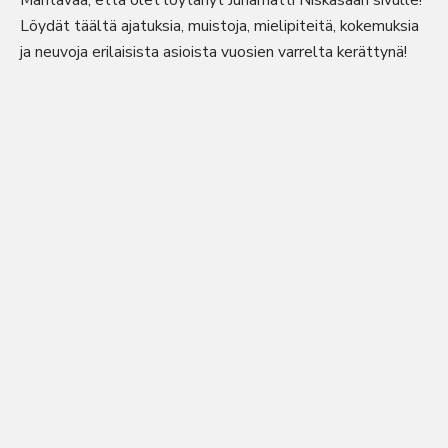
Mahtavaa, että olet löytänyt Juhamatti Niskasaari sivulle!
Löydät täältä ajatuksia, muistoja, mielipiteitä, kokemuksia
ja neuvoja erilaisista asioista vuosien varrelta kerättynä!