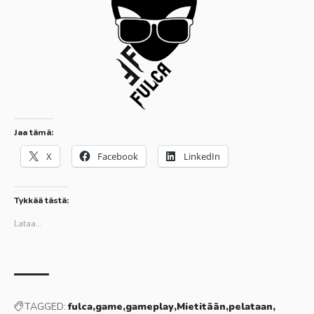
Jaa tämä:
X
Facebook
LinkedIn
Tykkää tästä:
Lataa...
TAGGED:
fulca
game
gameplay
Mietitään
pelataan