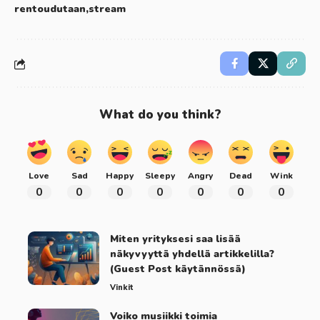
rentoudutaan
stream
What do you think?
Love
Sad
Happy
Sleepy
Angry
Dead
Wink
0
0
0
0
0
0
0
Miten yrityksesi saa lisää
näkyvyyttä yhdellä artikkelilla?
(Guest Post käytännössä)
Vinkit
Voiko musiikki toimia