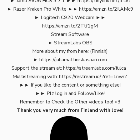
► Jamo S608 HCS 3 7.1 ►►
https://tinylink.net/jLc6l
► Razer Kraken Pro White ►►
https://amzn.to/2IlAMc9
► Logitech C920 Webcam ►►
https://amzn.to/2Ttf1gM
Stream Software
► StreamLabs OBS
More about my from here: (Finnish)
►
https://juhamattiniskasaari.com
Support the stream at:
https://streamlabs.com/fulca_
Multistreaming with:
https://restream.io/?ref=1nwrZ
►► If you like the content or something else!
►► Plz log in and Follow/Like!
Remember to Check the
Other videos too!
<3
Thank you very much from Finland with love!