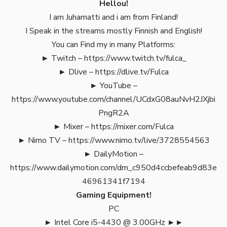
Hellou!
I am Juhamatti and i am from Finland!
I Speak in the streams mostly Finnish and English!
You can Find my in many Platforms:
► Twitch –
https://www.twitch.tv/fulca_
► Dlive –
https://dlive.tv/Fulca
► YouTube –
https://www.youtube.com/channel/UCdxG08auNvH2JXjbi
PngR2A
► Mixer –
https://mixer.com/Fulca
► Nimo TV –
https://www.nimo.tv/live/3728554563
► DailyMotion –
https://www.dailymotion.com/dm_c950d4ccbefeab9d83e
46961341f7194
Gaming Equipment!
PC
► Intel Core i5-4430 @ 3.00GHz ►►