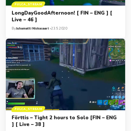
FULCA_STREAM
LongDayGoodAfternoon! [ FIN – ENG ] [
Live – 46 ]
By
Juhamatti Niskasaari
23.5.2020
FULCA_STREAM
Förttis – Tight 2 hours to Solo [FIN – ENG
] [ Live – 38 ]