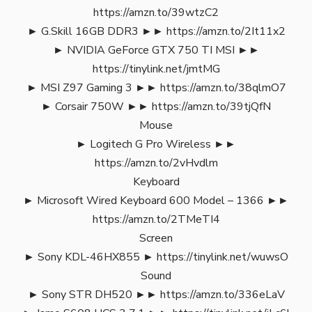
https://amzn.to/39wtzC2
► G.Skill 16GB DDR3 ►►
https://amzn.to/2It11x2
► NVIDIA GeForce GTX 750 TI MSI ►►
https://tinylink.net/jmtMG
► MSI Z97 Gaming 3 ►►
https://amzn.to/38qlmO7
► Corsair 750W ►►
https://amzn.to/39tjQfN
Mouse
► Logitech G Pro Wireless ►►
https://amzn.to/2vHvdlm
Keyboard
► Microsoft Wired Keyboard 600 Model – 1366 ►►
https://amzn.to/2TMeTI4
Screen
► Sony KDL-46HX855 ►
https://tinylink.net/wuwsO
Sound
► Sony STR DH520 ►►
https://amzn.to/336eLaV