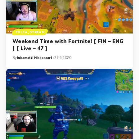
FULCA_STREAM
Weekend Time with Fortnite! [ FIN – ENG
] [ Live – 47 ]
By
Juhamatti Niskasaari
26.5.2020