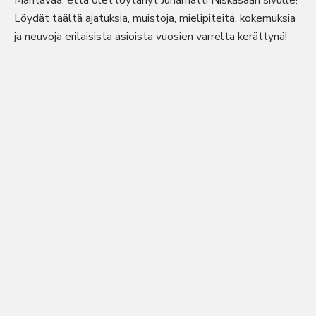
Mahtavaa, että olet löytänyt Juhamatti Niskasaari sivulle!
Löydät täältä ajatuksia, muistoja, mielipiteitä, kokemuksia
ja neuvoja erilaisista asioista vuosien varrelta kerättynä!