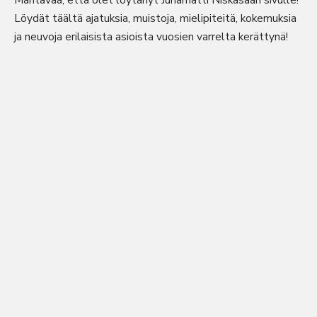
Mahtavaa, että olet löytänyt Juhamatti Niskasaari sivulle!
Löydät täältä ajatuksia, muistoja, mielipiteitä, kokemuksia
ja neuvoja erilaisista asioista vuosien varrelta kerättynä!