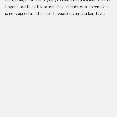
Mahtavaa, että olet löytänyt Juhamatti Niskasaari sivulle!
Löydät täältä ajatuksia, muistoja, mielipiteitä, kokemuksia
ja neuvoja erilaisista asioista vuosien varrelta kerättynä!