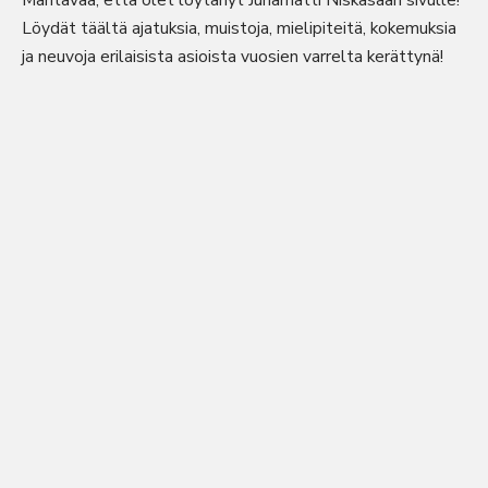
Mahtavaa, että olet löytänyt Juhamatti Niskasaari sivulle!
Löydät täältä ajatuksia, muistoja, mielipiteitä, kokemuksia
ja neuvoja erilaisista asioista vuosien varrelta kerättynä!