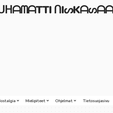
ᒍᑌᕼᗩᗰᗩTTI ᑎIᔕKᗩᔕᗩᗩ
ostalgia
Mielipiteet
Ohjelmat
Tietosuojasivu