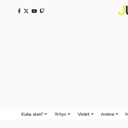
Kuka olen?
Yritys
Vinkit
Anime
N