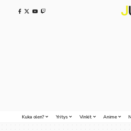
Kuka olen?
Yritys
Vinkit
Anime
N