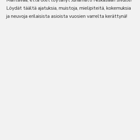
Mahtavaa, että olet löytänyt Juhamatti Niskasaari sivulle!
Löydät täältä ajatuksia, muistoja, mielipiteitä, kokemuksia
ja neuvoja erilaisista asioista vuosien varrelta kerättynä!