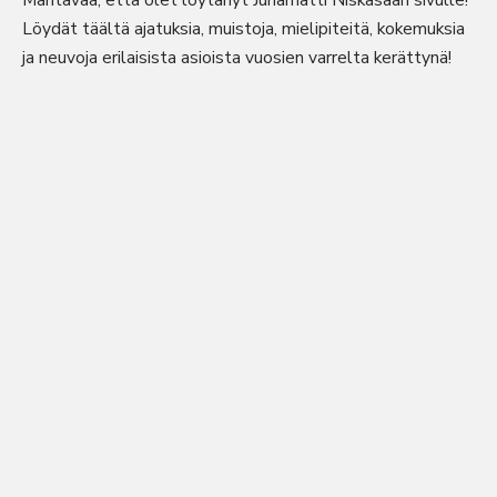
Mahtavaa, että olet löytänyt Juhamatti Niskasaari sivulle!
Löydät täältä ajatuksia, muistoja, mielipiteitä, kokemuksia
ja neuvoja erilaisista asioista vuosien varrelta kerättynä!