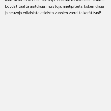
Mahtavaa, että olet löytänyt Juhamatti Niskasaari sivulle!
Löydät täältä ajatuksia, muistoja, mielipiteitä, kokemuksia
ja neuvoja erilaisista asioista vuosien varrelta kerättynä!