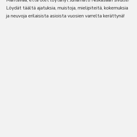
Mahtavaa, että olet löytänyt Juhamatti Niskasaari sivulle!
Löydät täältä ajatuksia, muistoja, mielipiteitä, kokemuksia
ja neuvoja erilaisista asioista vuosien varrelta kerättynä!