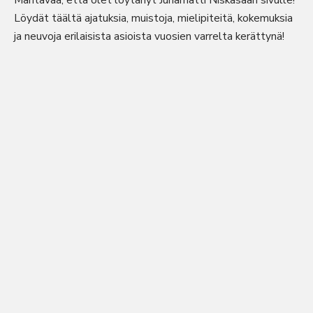
Mahtavaa, että olet löytänyt Juhamatti Niskasaari sivulle!
Löydät täältä ajatuksia, muistoja, mielipiteitä, kokemuksia
ja neuvoja erilaisista asioista vuosien varrelta kerättynä!