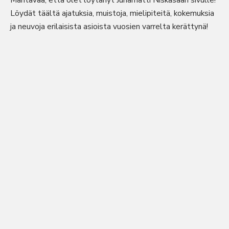
Mahtavaa, että olet löytänyt Juhamatti Niskasaari sivulle!
Löydät täältä ajatuksia, muistoja, mielipiteitä, kokemuksia
ja neuvoja erilaisista asioista vuosien varrelta kerättynä!