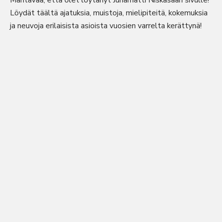
Mahtavaa, että olet löytänyt Juhamatti Niskasaari sivulle!
Löydät täältä ajatuksia, muistoja, mielipiteitä, kokemuksia
ja neuvoja erilaisista asioista vuosien varrelta kerättynä!