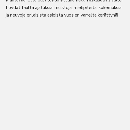
Mahtavaa, että olet löytänyt Juhamatti Niskasaari sivulle!
Löydät täältä ajatuksia, muistoja, mielipiteitä, kokemuksia
ja neuvoja erilaisista asioista vuosien varrelta kerättynä!