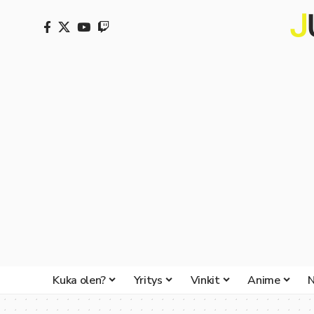
Kuka olen?
Yritys
Vinkit
Anime
N