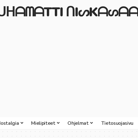
ᒍᑌᕼᗩᗰᗩTTI ᑎIᔕKᗩᔕᗩᗩ
ostalgia
Mielipiteet
Ohjelmat
Tietosuojasivu