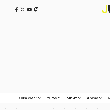
Kuka olen?
Yritys
Vinkit
Anime
N