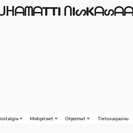
ᒍᑌᕼᗩᗰᗩTTI ᑎIᔕKᗩᔕᗩᗩ
ostalgia
Mielipiteet
Ohjelmat
Tietosuojasivu