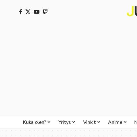
Kuka olen?
Yritys
Vinkit
Anime
N