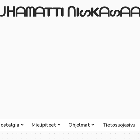
ᒍᑌᕼᗩᗰᗩTTI ᑎIᔕKᗩᔕᗩᗩ
ostalgia
Mielipiteet
Ohjelmat
Tietosuojasivu