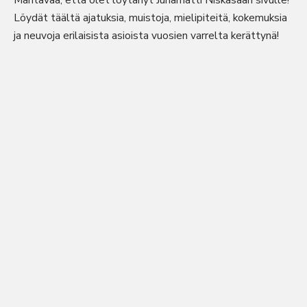
Mahtavaa, että olet löytänyt Juhamatti Niskasaari sivulle!
Löydät täältä ajatuksia, muistoja, mielipiteitä, kokemuksia
ja neuvoja erilaisista asioista vuosien varrelta kerättynä!