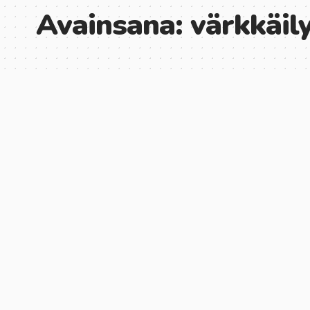
Avainsana:
värkkäil