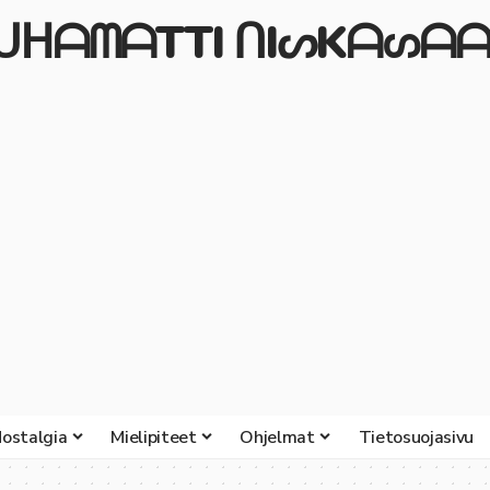
ᒍᑌᕼᗩᗰᗩTTI ᑎIᔕKᗩᔕᗩᗩ
ostalgia
Mielipiteet
Ohjelmat
Tietosuojasivu