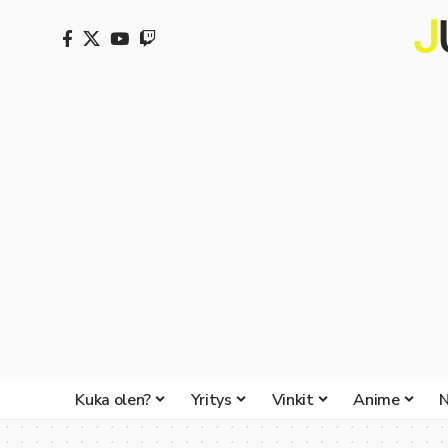
Kuka olen?
Yritys
Vinkit
Anime
N