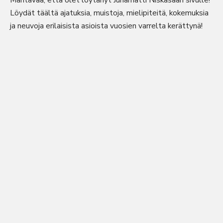
Mahtavaa, että olet löytänyt Juhamatti Niskasaari sivulle!
Löydät täältä ajatuksia, muistoja, mielipiteitä, kokemuksia
ja neuvoja erilaisista asioista vuosien varrelta kerättynä!