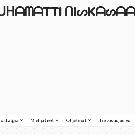
ᒍᑌᕼᗩᗰᗩTTI ᑎIᔕKᗩᔕᗩᗩ
ostalgia
Mielipiteet
Ohjelmat
Tietosuojasivu