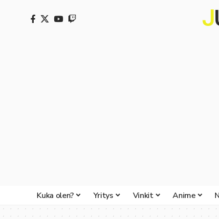
Kuka olen?
Yritys
Vinkit
Anime
N