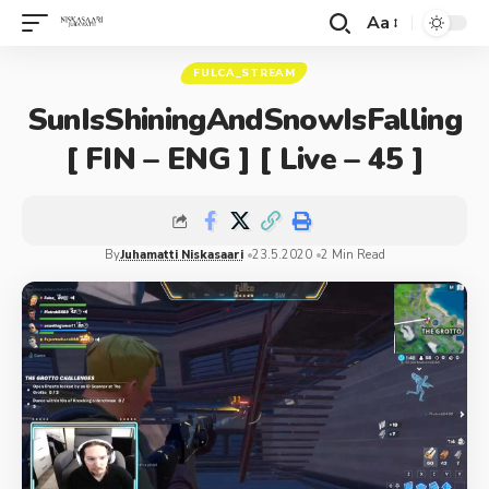
Aa
FULCA_STREAM
SunIsShiningAndSnowIsFalling
[ FIN – ENG ] [ Live – 45 ]
By
Juhamatti Niskasaari
23.5.2020
2 Min Read