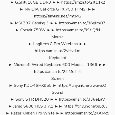
► G.Skill 16GB DDR3 ►►
https://amzn.to/2It11x2
► NVIDIA GeForce GTX 750 TI MSI ►►
https://tinylink.net/jmtMG
► MSI Z97 Gaming 3 ►►
https://amzn.to/38qlmO7
► Corsair 750W ►►
https://amzn.to/39tjQfN
Mouse
► Logitech G Pro Wireless ►►
https://amzn.to/2vHvdlm
Keyboard
► Microsoft Wired Keyboard 600 Model – 1366 ►►
https://amzn.to/2TMeTI4
Screen
► Sony KDL-46HX855 ►
https://tinylink.net/wuwsO
Sound
► Sony STR DH520 ►►
https://amzn.to/336eLaV
► Jamo S608 HCS 3 7.1 ►►
https://tinylink.net/jLc6l
► Razer Kraken Pro White ►►
https://amzn.to/2IlAMc9