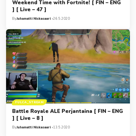
Weekend Time with Fortnite! [ FIN – ENG
] [ Live – 47 ]
By
Juhamatti Niskasaari
26.5.2020
FULCA_STREAM
Battle Royale ALE Perjantaina [ FIN – ENG
] [ Live – 8 ]
By
Juhamatti Niskasaari
13.5.2020