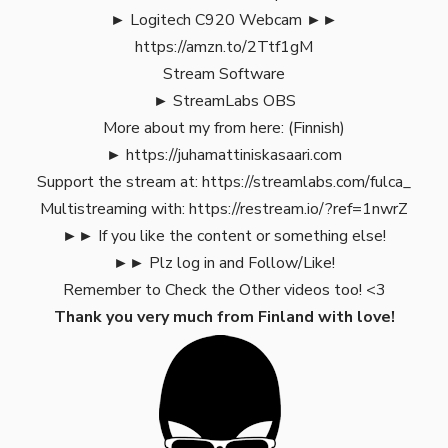
► Logitech C920 Webcam ►►
https://amzn.to/2Ttf1gM
Stream Software
► StreamLabs OBS
More about my from here: (Finnish)
►
https://juhamattiniskasaari.com
Support the stream at:
https://streamlabs.com/fulca_
Multistreaming with:
https://restream.io/?ref=1nwrZ
►► If you like the content or something else!
►► Plz log in and Follow/Like!
Remember to Check the
Other videos too!
<3
Thank you very much from Finland with love!