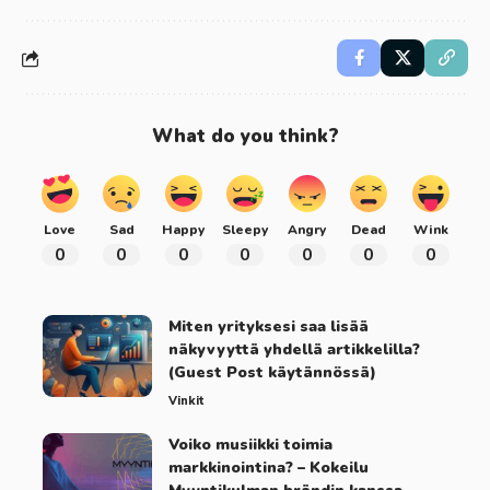
What do you think?
Love
Sad
Happy
Sleepy
Angry
Dead
Wink
0
0
0
0
0
0
0
Miten yrityksesi saa lisää
näkyvyyttä yhdellä artikkelilla?
(Guest Post käytännössä)
Vinkit
Voiko musiikki toimia
markkinointina? – Kokeilu