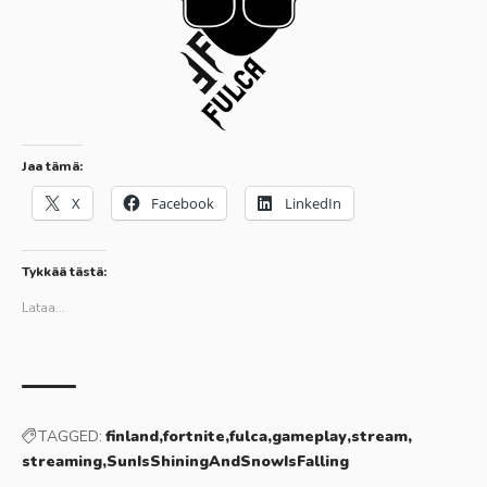
Jaa tämä:
X
Facebook
LinkedIn
Tykkää tästä:
Lataa...
TAGGED:
finland
fortnite
fulca
gameplay
stream
streaming
SunIsShiningAndSnowIsFalling