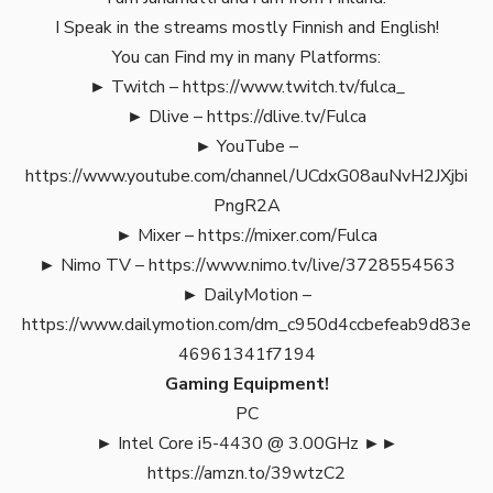
I Speak in the streams mostly Finnish and English!
You can Find my in many Platforms:
► Twitch –
https://www.twitch.tv/fulca_
► Dlive –
https://dlive.tv/Fulca
► YouTube –
https://www.youtube.com/channel/UCdxG08auNvH2JXjbi
PngR2A
► Mixer –
https://mixer.com/Fulca
► Nimo TV –
https://www.nimo.tv/live/3728554563
► DailyMotion –
https://www.dailymotion.com/dm_c950d4ccbefeab9d83e
46961341f7194
Gaming Equipment!
PC
► Intel Core i5-4430 @ 3.00GHz ►►
https://amzn.to/39wtzC2