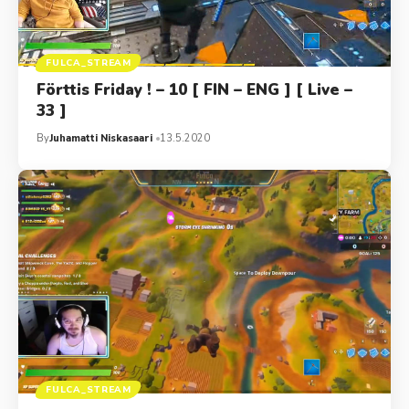
FULCA_STREAM
Förttis Friday ! – 10 [ FIN – ENG ] [ Live –
33 ]
By
Juhamatti Niskasaari
13.5.2020
FULCA_STREAM