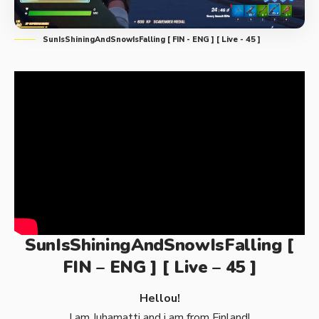
SunIsShiningAndSnowIsFalling [ FIN - ENG ] [ Live - 45 ]
SunIsShiningAndSnowIsFalling [
FIN – ENG ] [ Live – 45 ]
Hellou!
I am Juhamatti and i am from Finland!